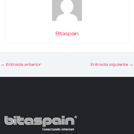
Bitaspain
←
Entrada anterior
Entrada siguiente
→