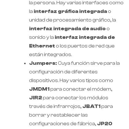
la persona. Hay varias interfaces como
la
interfaz gráfica integrada
o
unidad de procesamiento gráfico, la
interfaz integrada de audio
o
sonido y la
interfaz integrada de
Ethernet
o los puertos de red que
están integrados.
Jumpers:
Cuya función sirve para la
configuración de diferentes
dispositivos. Hay varios tipos como
JMDM1
para conectar el módem,
JIR2
para conectar los módulos
través de infrarrojos,
JBAT1
para
borrar y restablecer las
configuraciones de fábrica,
JP20