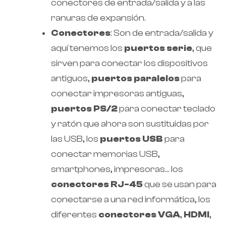
conectores de entrada/salida y a las
ranuras de expansión.
Conectores
: Son de entrada/salida y
aquí tenemos los
puertos serie
, que
sirven para conectar los dispositivos
antiguos,
puertos paralelos
para
conectar impresoras antiguas,
puertos PS/2
para conectar teclado
y ratón que ahora son sustituidas por
las USB, los
puertos USB
para
conectar memorias USB,
smartphones, impresoras… los
conectores RJ-45
que se usan para
conectarse a una red informática, los
diferentes
conectores VGA
,
HDMI
,