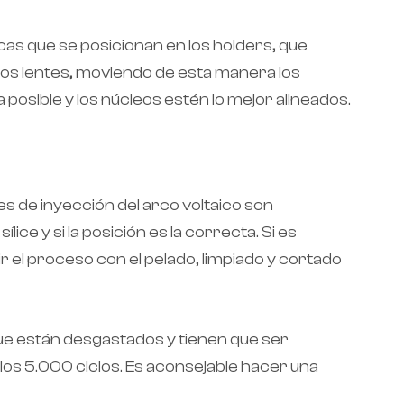
icas que se posicionan en los holders, que
 dos lentes, moviendo de esta manera los
 posible y los núcleos estén lo mejor alineados.
es de inyección del arco voltaico son
ice y si la posición es la correcta. Si es
r el proceso con el pelado, limpiado y cortado
que están desgastados y tienen que ser
y los 5.000 ciclos. Es aconsejable hacer una