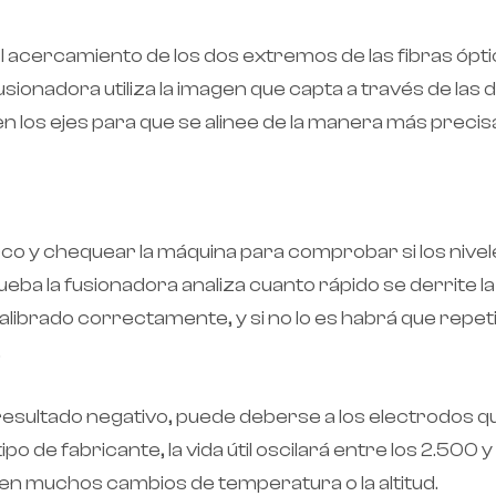
 el acercamiento de los dos extremos de las fibras ópt
usionadora utiliza la imagen que capta a través de las
en los ejes para que se alinee de la manera más precisa
 arco y chequear la máquina para comprobar si los nivel
ba la fusionadora analiza cuanto rápido se derrite la síl
calibrado correctamente, y si no lo es habrá que repeti
.
 resultado negativo, puede deberse a los electrodos 
o de fabricante, la vida útil oscilará entre los 2.500 
ucen muchos cambios de temperatura o la altitud.