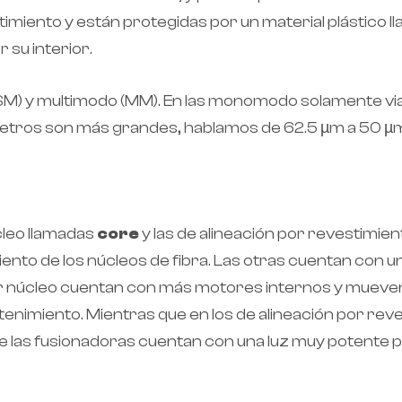
timiento y están protegidas por un material plástico ll
r su interior.
(SM) y multimodo (MM). En las monomodo solamente vi
metros son más grandes, hablamos de 62.5 µm a 50 µm 
cleo llamadas
core
y las de alineación por revestimie
nto de los núcleos de fibra. Las otras cuentan con un
r núcleo cuentan con más motores internos y mueven lo
tenimiento. Mientras que en los de alineación por r
que las fusionadoras cuentan con una luz muy potente 