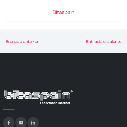
Bitaspain
←
Entrada anterior
Entrada siguiente
→